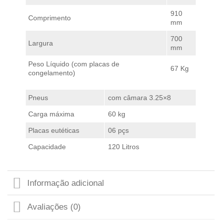
910
Comprimento
mm
700
Largura
mm
Peso Líquido (com placas de
67 Kg
congelamento)
Pneus
com câmara 3.25×8
Carga máxima
60 kg
Placas eutéticas
06 pçs
Capacidade
120 Litros
Informação adicional
Avaliações (0)