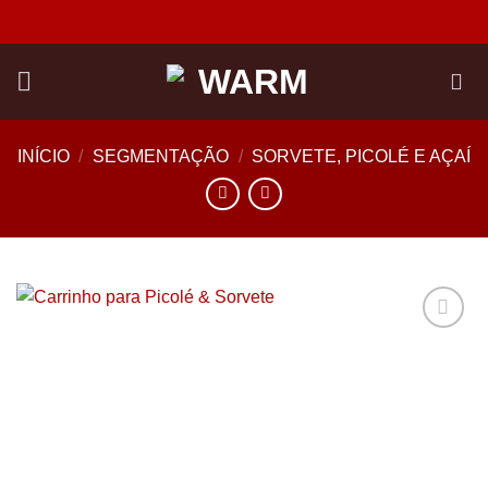
Skip
to
content
INÍCIO
/
SEGMENTAÇÃO
/
SORVETE, PICOLÉ E AÇAÍ
Add to
wishlist