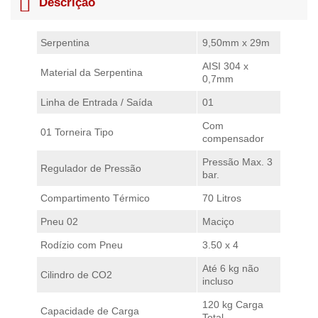
Descrição
Serpentina
9,50mm x 29m
AISI 304 x
Material da Serpentina
0,7mm
Linha de Entrada / Saída
01
Com
01 Torneira Tipo
compensador
Pressão Max. 3
Regulador de Pressão
bar.
Compartimento Térmico
70 Litros
Pneu 02
Maciço
Rodízio com Pneu
3.50 x 4
Até 6 kg não
Cilindro de CO2
incluso
120 kg Carga
Capacidade de Carga
Total