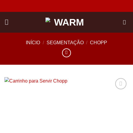
Skip
to
content
INÍCIO
/
SEGMENTAÇÃO
/
CHOPP
Add to
wishlist